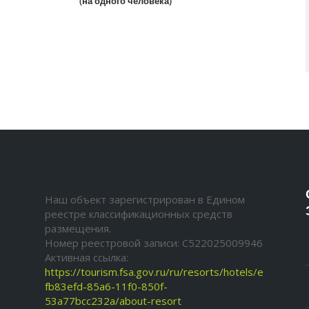
(на одного человека)
Наш объект зарегистрирован в Едином
реестре классификационных средств
размещения.
Номер реестровой записи: С522025009946
Активная ссылка:
https://tourism.fsa.gov.ru/ru/resorts/hotels/e
fb83efd-85a6-11f0-850f-
53a77bcc232a/about-resort