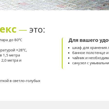
екс
—
это:
Для вашего удо
пара до 80ºС
шкаф для хранения 
ературой +28ºС,
банное полотенце и
в 1,5 метра
чайник и необходим
 2,0 метра и
санузел с умывальни
ткой в светло-голубых