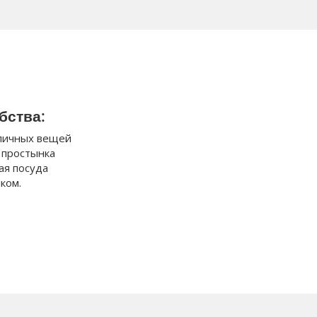
бства:
личных вещей
 простынка
ая посуда
ком.