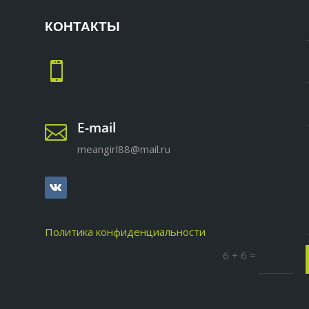
КОНТАКТЫ

E-mail

meangirl88@mail.ru
Политика конфиденциальности
=
6 + 6