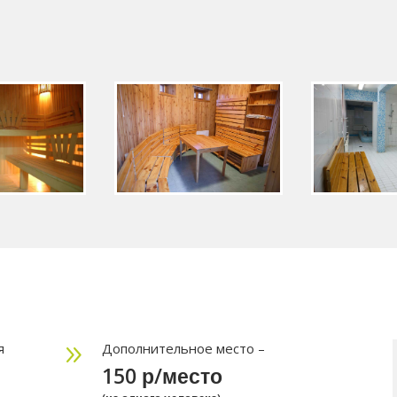
г
я
9
Дополнительное место –
150 р/место